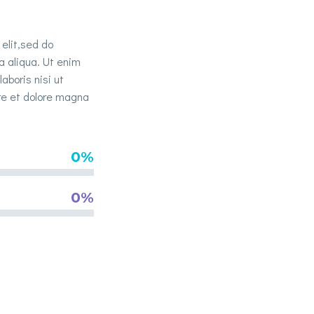
 elit,sed do
a aliqua. Ut enim
aboris nisi ut
ore et dolore magna
0%
0%