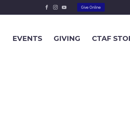
Give Online
EVENTS
GIVING
CTAF STO
EMO)