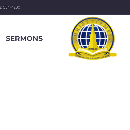
12) 534-4200
SERMONS
 TEAM (D